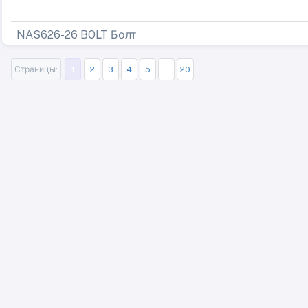
NAS626-26 BOLT Болт
Страницы:
1
2
3
4
5
...
20
Карта памяти SanDisk 16GB
Карта памяти Transcend 300S 16GB
22201BE080014L Болт/SCREW
22201BE080013L Болт/SCREW
22201BE080012L Болт/SCREW
22201BE080011L Болт /BOLT