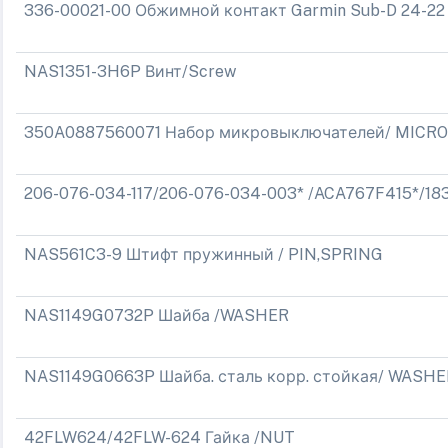
336-00021-00 Обжимной контакт Garmin Sub-D 24-22
NAS1351-3H6P Винт/Screw
350A0887560071 Набор микровыключателей/ MICR
206-076-034-117/206-076-034-003* /ACA767F415*/1835
NAS561C3-9 Штифт пружинный / PIN,SPRING
NAS1149G0732P Шайба /WASHER
NAS1149G0663P Шайба. сталь корр. стойкая/ WASHER
42FLW624/42FLW-624 Гайка /NUT