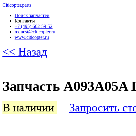
Citicopter.parts
Поиск запчастей
Контакты
+7 (495) 662-59-52
request@citicopter.ru
www.citicopter.ru
<< Назад
Запчасть A093A05A П
В наличии
Запросить ст